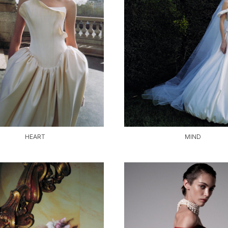
HEART
MIND