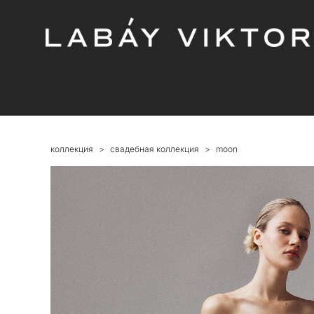
коллекция
>
свадебная коллекция
>
moon