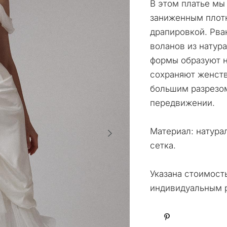
В этом платье мы 
заниженным плот
драпировкой. Рва
воланов из натур
формы образуют н
сохраняют женств
большим разрезом
передвижении.
Материал: натура
сетка.
Указана стоимост
индивидуальным р