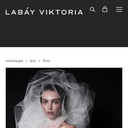
коллекция
>
все
>
flora