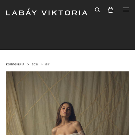
коллекция
>
все
>
air